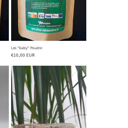
Les "baby" Poudre
Prix
€10,00 EUR
habituel