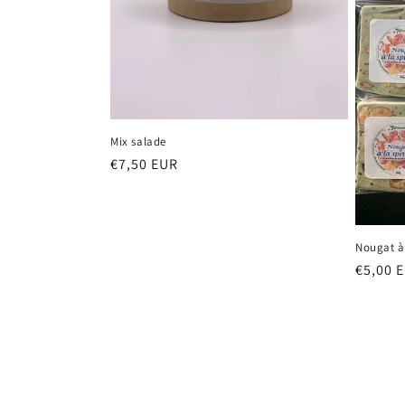
Mix salade
Prix
€7,50 EUR
habituel
Nougat à 
Prix
€5,00 
habitu