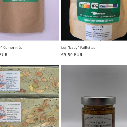
y" Comprimés
Les "baby" Paillettes
 EUR
Prix
€9,50 EUR
el
habituel