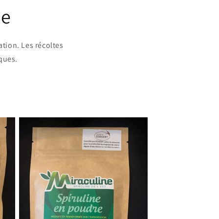
ue
ation. Les récoltes
ques.