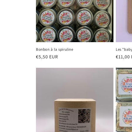
Bonbon à la spiruline
Les "bab
Prix
€5,50 EUR
Prix
€11,00
habituel
habitu