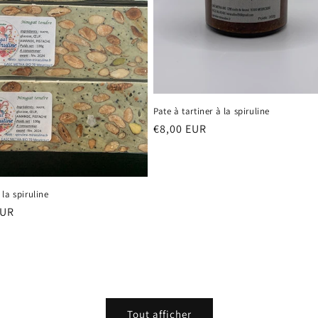
Pate à tartiner à la spiruline
Prix
€8,00 EUR
habituel
la spiruline
EUR
el
Tout afficher